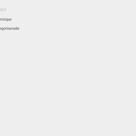
RIER
örningar
egoriserade