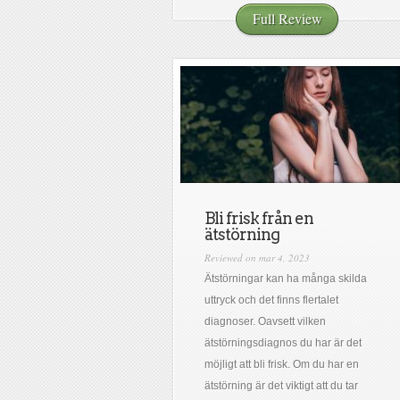
Full Review
Bli frisk från en
ätstörning
Reviewed on mar 4, 2023
Ätstörningar kan ha många skilda
uttryck och det finns flertalet
diagnoser. Oavsett vilken
ätstörningsdiagnos du har är det
möjligt att bli frisk. Om du har en
ätstörning är det viktigt att du tar