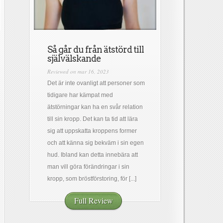
Så går du från ätstörd till
självälskande
Reviewed on mar 16, 2023
Det är inte ovanligt att personer som
tidigare har kämpat med
ätstörningar kan ha en svår relation
till sin kropp. Det kan ta tid att lära
sig att uppskatta kroppens former
och att känna sig bekväm i sin egen
hud. Ibland kan detta innebära att
man vill göra förändringar i sin
kropp, som bröstförstoring, för [...]
Full Review