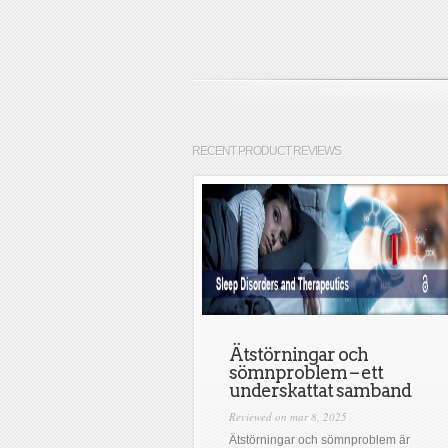
RECENT PRODUCT REVIEWS
Ätstörningar och
sömnproblem – ett
underskattat samband
Reviewed on mar 8, 2025
Ätstörningar och sömnproblem är