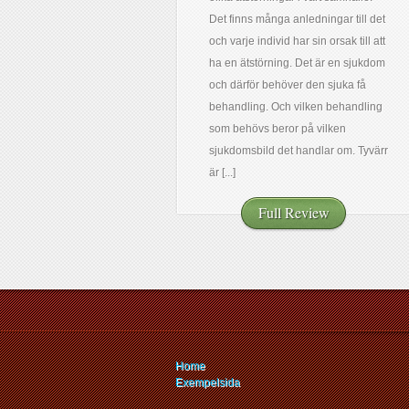
Det finns många anledningar till det
och varje individ har sin orsak till att
ha en ätstörning. Det är en sjukdom
och därför behöver den sjuka få
behandling. Och vilken behandling
som behövs beror på vilken
sjukdomsbild det handlar om. Tyvärr
är [...]
Full Review
Home
Exempelsida