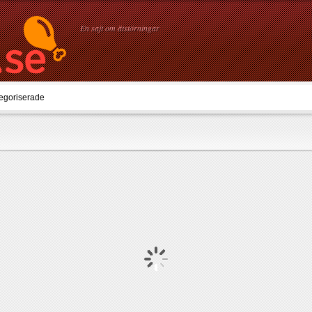
En sajt om ätstörningar
egoriserade