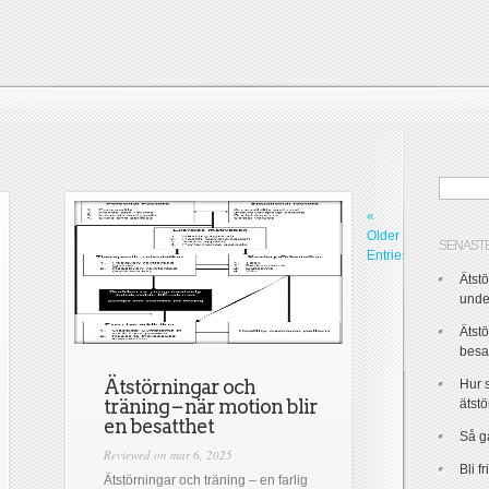
«
Older
SENASTE
Entries
Ätst
unde
Ätstö
besa
Ätstörningar och
Hur 
träning – när motion blir
ätst
en besatthet
Så gå
Reviewed on mar 6, 2025
Bli f
Ätstörningar och träning – en farlig