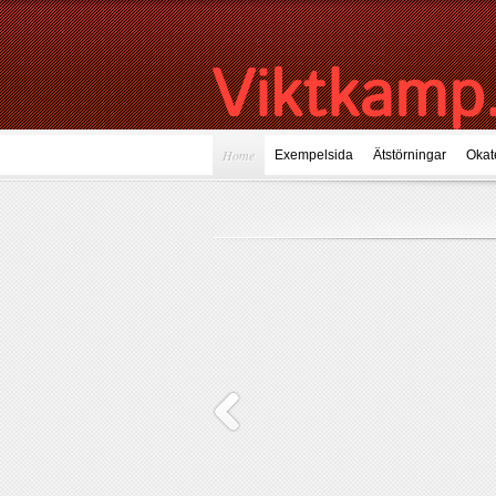
Home
Exempelsida
Ätstörningar
Okat