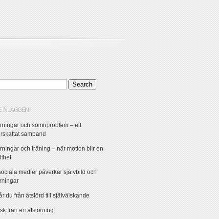
 INLÄGGEN
örningar och sömnproblem – ett
rskattat samband
rningar och träning – när motion blir en
tthet
sociala medier påverkar självbild och
örningar
r du från ätstörd till självälskande
risk från en ätstörning