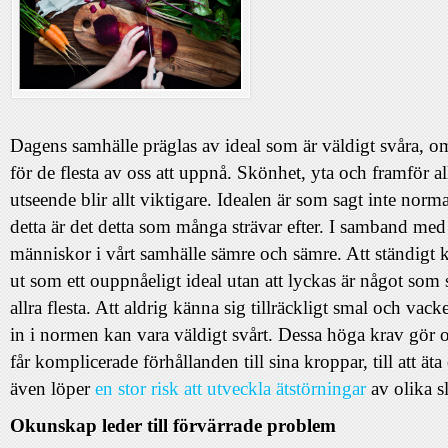
Dagens samhälle präglas av ideal som är väldigt svåra, o
för de flesta av oss att uppnå. Skönhet, yta och framför a
utseende blir allt viktigare. Idealen är som sagt inte norm
detta är det detta som många strävar efter. I samband med d
människor i vårt samhälle sämre och sämre. Att ständigt k
ut som ett ouppnåeligt ideal utan att lyckas är något som
allra flesta. Att aldrig känna sig tillräckligt smal och vacke
in i normen kan vara väldigt svårt. Dessa höga krav gör 
får komplicerade förhållanden till sina kroppar, till att äta
även löper
en stor risk att utveckla ätstörningar
av olika s
Okunskap leder till förvärrade problem