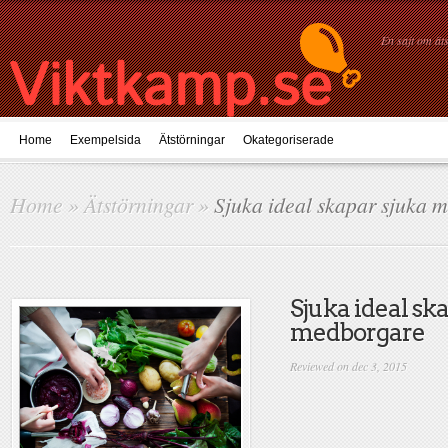
En sajt om ät
Home
Exempelsida
Ätstörningar
Okategoriserade
Home
»
Ätstörningar
»
Sjuka ideal skapar sjuka 
Sjuka ideal sk
medborgare
Reviewed on dec 3, 2015