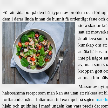
För att råda bot på den här typen av problem och förhop
dem i deras linda innan de hunnit få ordentligt fäste och o
stora skador kr
sätt att motver
är att leva sunt 
kunskap om att d
att äta hälsosa
inte på något sä
av, utan som sn
kroppen gott och
att man blir häl
Massor av nytti
hälsosamma recept som man kan äta utan att riskera att b
fortfarande mättar hittar man till exempel på sajten
matkl
hjälp och guidning i matdjungeln kan vara precis det som